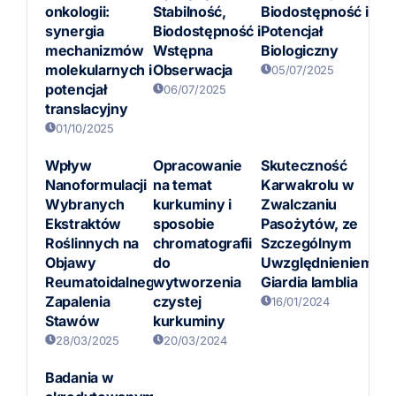
onkologii:
Stabilność,
Biodostępność i
synergia
Biodostępność i
Potencjał
mechanizmów
Wstępna
Biologiczny
molekularnych i
Obserwacja
05/07/2025
potencjał
06/07/2025
translacyjny
01/10/2025
Wpływ
Opracowanie
Skuteczność
Nanoformulacji
na temat
Karwakrolu w
Wybranych
kurkuminy i
Zwalczaniu
Ekstraktów
sposobie
Pasożytów, ze
Roślinnych na
chromatografii
Szczególnym
Objawy
do
Uwzględnieniem
Reumatoidalnego
wytworzenia
Giardia lamblia
Zapalenia
czystej
16/01/2024
Stawów
kurkuminy
28/03/2025
20/03/2024
Badania w