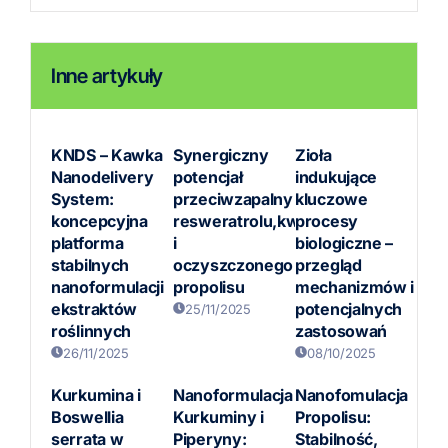
Inne artykuły
KNDS – Kawka
Synergiczny
Zioła
Nanodelivery
potencjał
indukujące
System:
przeciwzapalny
kluczowe
koncepcyjna
resweratrolu,kwercetyny
procesy
platforma
i
biologiczne –
stabilnych
oczyszczonego
przegląd
nanoformulacji
propolisu
mechanizmów i
ekstraktów
potencjalnych
25/11/2025
roślinnych
zastosowań
26/11/2025
08/10/2025
Kurkumina i
Nanoformulacja
Nanofomulacja
Boswellia
Kurkuminy i
Propolisu:
serrata w
Piperyny:
Stabilność,